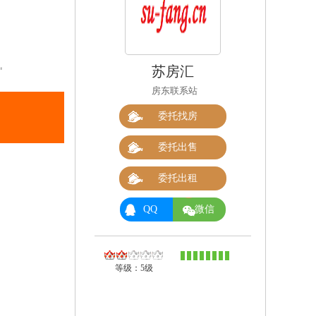
苏房汇
㎡
房东联系站
委托找房
委托出售
委托出租
QQ
微信
等级：5级