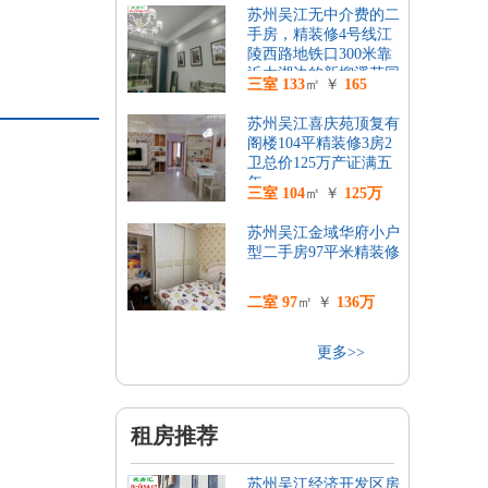
苏州吴江无中介费的二
手房，精装修4号线江
陵西路地铁口300米靠
近太湖边的新柳溪花园
三室
133
㎡ ￥
165
小区
苏州吴江喜庆苑顶复有
阁楼104平精装修3房2
卫总价125万产证满五
年
三室
104
㎡ ￥
125万
苏州吴江金域华府小户
型二手房97平米精装修
二室
97
㎡ ￥
136万
更多>>
租房推荐
苏州吴江经济开发区房