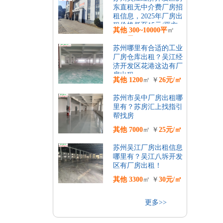
东直租无中介费厂房招
租信息，2025年厂房出
租价格低至15元/平方
其他
300~10000平
㎡
一个月！
￥
15元/㎡
苏州哪里有合适的工业
厂房仓库出租？吴江经
济开发区花港这边有厂
房出租
其他
1200
㎡ ￥
26元/㎡
苏州市吴中厂房出租哪
里有？苏房汇上找指引
帮找房
其他
7000
㎡ ￥
25元/㎡
苏州吴江厂房出租信息
哪里有？吴江八坼开发
区有厂房出租！
其他
3300
㎡ ￥
30元/㎡
更多>>