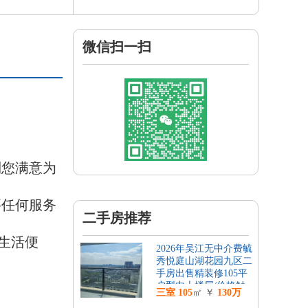
微信扫一扫
到您满意为
要任何服务
二手房推荐
生活便
2026年吴江无中介费毓
秀悦庭山湖花园九区二
手房出售精装修105平
户型中上楼层/价格触
三室
105
㎡ ￥
130万
底