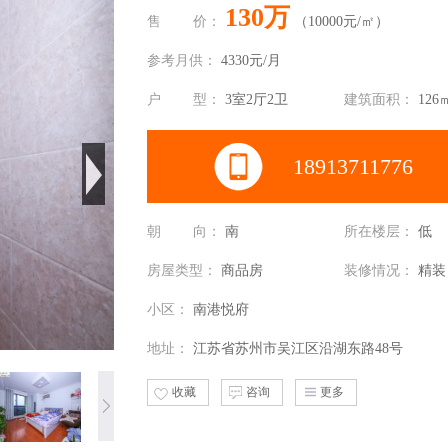
130万
售
价：
（10000元/㎡）
参考月供：
4330元/月
户
型：
3室2厅2卫
建筑面积：
126
18913711776
朝
向：
南
所在楼层：
低
房屋类型：
商品房
装修情况：
精装
小区：
南港悦府
地址：
江苏省苏州市吴江区沿湖东路48号
收藏
咨询
更多